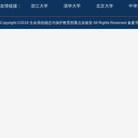
友情链接：
浙江大学
清华大学
北京大学
中华
Copyright ©2018 生命系统稳态与保护教育部重点实验室 All Rights Reserved 备案