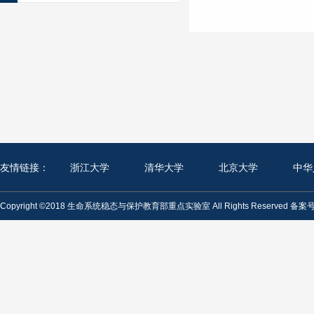
友情链接：
浙江大学
清华大学
北京大学
中华
Copyright ©2018 生命系统稳态与保护教育部重点实验室 All Rights Reserved 备案